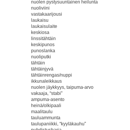
nuolen pystysuuntainen heilunta
nuoliviini
vastakaarijousi
laukaisu
laukaisulaite
keskiosa
linssitähtäin
keskipunos
punoslanka
nuoliputki
tähtäin
tähtäinjyvä
tähtäinrengas/nuppi
ikkunaleikkaus
nuolen jäykkyys, taipuma-arvo
vakaaja, “stabi”
ampuma-asento
heinä/olkipaali
maalitaulu
tauluammunta
taulupaniikki, “kyyläkauhu”
puhdistusharja