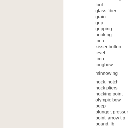
foot
glass fiber
grain
grip
gripping
hooking
inch
kisser button
level
limb
longbow
minnowing
nock, notch
nock pliers
nocking point
olympic bow
peep
plunger, pressur
point, arrow tip
pound, lb