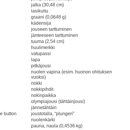
jalka (30,48 cm)
lasikuitu
graani (0,0648 g)
kädensija
jouseen tarttuminen
jänteeseen tarttuminen
tuuma (2,54 cm)
huulimerkki
vatupassi
lapa
pitkäjousi
nuolen vapina (esim. huonon ohituksen
vuoksi)
nokki
nokkipihdit
nokinpaikka
olympiajousi (tähtäinjousi)
jännetähtäin
e button
joustotalla, “plungeri”
nuolenkärki
pauna, naula (0,4536 kg)