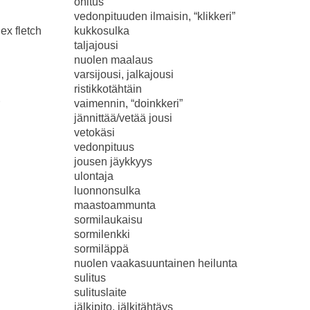
ohitus
vedonpituuden ilmaisin, “klikkeri”
ex fletch
kukkosulka
taljajousi
nuolen maalaus
varsijousi, jalkajousi
ristikkotähtäin
vaimennin, “doinkkeri”
jännittää/vetää jousi
vetokäsi
vedonpituus
jousen jäykkyys
ulontaja
luonnonsulka
maastoammunta
sormilaukaisu
sormilenkki
sormiläppä
nuolen vaakasuuntainen heilunta
sulitus
sulituslaite
jälkipito, jälkitähtäys