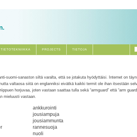
n.
TIETOTEKNIIKKA
PROJECTS
TIETOJA
nti-suomi-sanaston siltä varalta, että se jotakuta hyödyttäisi. Internet on täyn
tta valtaosa siitä on englanniksi eivätkä kaikki termit ole ihan itsestään se
riippuen horjuvaa, joten vastaan saattaa tulla sekä “armguard” että “arm guard
n mieluusti vastaan.
ankkurointi
jousiampuja
jousiammunta
r
rannesuoja
nuoli