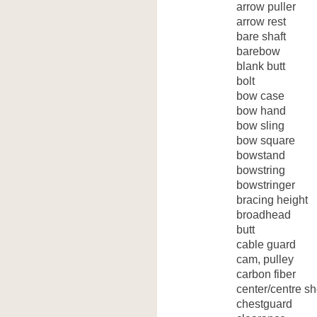
arrow puller
arrow rest
bare shaft
barebow
blank butt
bolt
bow case
bow hand
bow sling
bow square
bowstand
bowstring
bowstringer
bracing height
broadhead
butt
cable guard
cam, pulley
carbon fiber
center/centre sh
chestguard