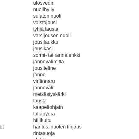
ulosvedin
nuolihylly
sulaton nuoli
vaistojousi
tyhjä tausta
varsijousen nuoli
jousilaukku
jousikäsi
sormi- tai rannelenkki
jännevälimitta
jousiteline
jänne
viritinnaru
jänneväli
metsästyskärki
tausta
kaapeliohjain
taljapyörä
hiilikuitu
ot
haritus, nuolen linjaus
rintasuoja