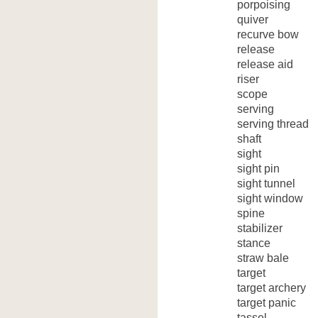
porpoising
quiver
recurve bow
release
release aid
riser
scope
serving
serving thread
shaft
sight
sight pin
sight tunnel
sight window
spine
stabilizer
stance
straw bale
target
target archery
target panic
tassel