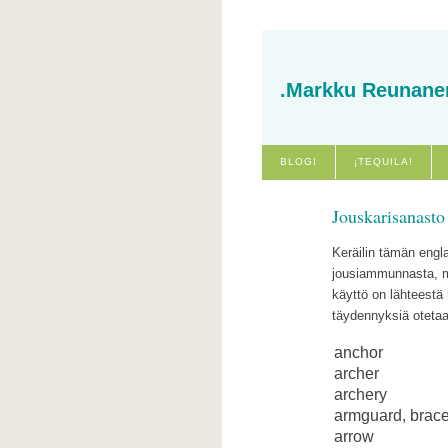
.Markku Reunane
BLOGI
¡TEQUILA!
Jouskarisanasto
Keräilin tämän engla
jousiammunnasta, mu
käyttö on lähteestä 
täydennyksiä otetaa
anchor
archer
archery
armguard, brace
arrow