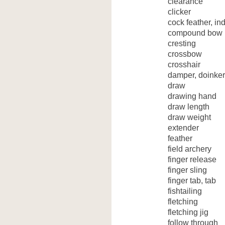
clearance
clicker
cock feather, ind
compound bow
cresting
crossbow
crosshair
damper, doinker
draw
drawing hand
draw length
draw weight
extender
feather
field archery
finger release
finger sling
finger tab, tab
fishtailing
fletching
fletching jig
follow through