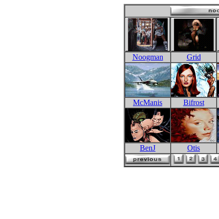
Noogman
Grid
McManis
Bifrost
BenJ
Otis