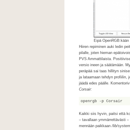
Eipä OpenRGB:kään se
Hiiren repiminen auki ledin pei
pilalle, joten hieman epätoivoi
PVS Ammattilaista. Positiivis
versio ineen ja säätämään. Mys
peräpää sai taas hillityn sini
ja lataamaan tehdyn profiilin, 
jäädä edes päälle. Komentorivil
Corsair:
openrgb -p Corsair
Kaikki siis hyvin, paitsi että 
– tavallaan ymmärrettävästi – 
mennään paikkaan
/lib/syste