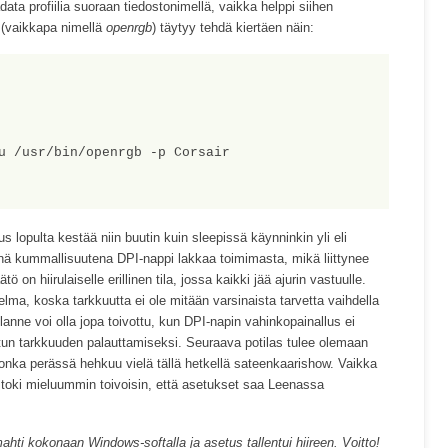
ata profiilia suoraan tiedostonimellä, vaikka helppi siihen
ti (vaikkapa nimellä
openrgb
) täytyy tehdä kiertäen näin:
s lopulta kestää niin buutin kuin sleepissä käynninkin yli eli
enä kummallisuutena DPI-nappi lakkaa toimimasta, mikä liittynee
tö on hiirulaiselle erillinen tila, jossa kaikki jää ajurin vastuulle.
lma, koska tarkkuutta ei ole mitään varsinaista tarvetta vaihdella
lanne voi olla jopa toivottu, kun DPI-napin vahinkopainallus ei
un tarkkuuden palauttamiseksi. Seuraava potilas tulee olemaan
jonka perässä hehkuu vielä tällä hetkellä sateenkaarishow. Vaikka
in toki mieluummin toivoisin, että asetukset saa Leenassa
ti kokonaan Windows-softalla ja asetus tallentui hiireen. Voitto!