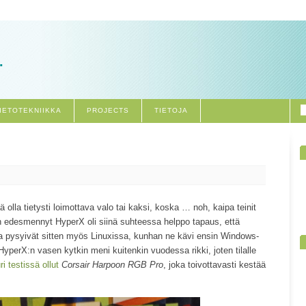
.
IETOTEKNIIKKA
PROJECTS
TIETOJA
 olla tietysti loimottava valo tai kaksi, koska … noh, kaipa teinit
un edesmennyt HyperX oli siinä suhteessa helppo tapaus, että
 ja pysyivät sitten myös Linuxissa, kunhan ne kävi ensin Windows-
yperX:n vasen kytkin meni kuitenkin vuodessa rikki, joten tilalle
ri testissä ollut
Corsair Harpoon RGB Pro
, joka toivottavasti kestää