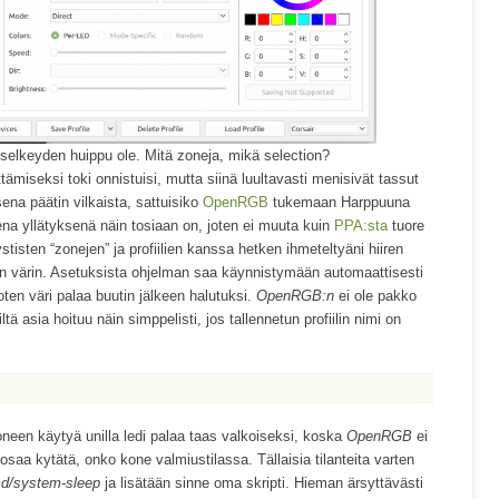
lkeyden huippu ole. Mitä zoneja, mikä selection?
ttämiseksi toki onnistuisi, mutta siinä luultavasti menisivät tassut
sena päätin vilkaista, sattuisiko
OpenRGB
tukemaan Harppuuna
ena yllätyksenä näin tosiaan on, joten ei muuta kuin
PPA:sta
tuore
tisten “zonejen” ja profiilien kanssa hetken ihmeteltyäni hiiren
sen värin. Asetuksista ohjelman saa käynnistymään automaattisesti
joten väri palaa buutin jälkeen halutuksi.
OpenRGB:n
ei ole pakko
tä asia hoituu näin simppelisti, jos tallennetun profiilin nimi on
koneen käytyä unilla ledi palaa taas valkoiseksi, koska
OpenRGB
ei
osaa kytätä, onko kone valmiustilassa. Tällaisia tilanteita varten
md/system-sleep
ja lisätään sinne oma skripti. Hieman ärsyttävästi