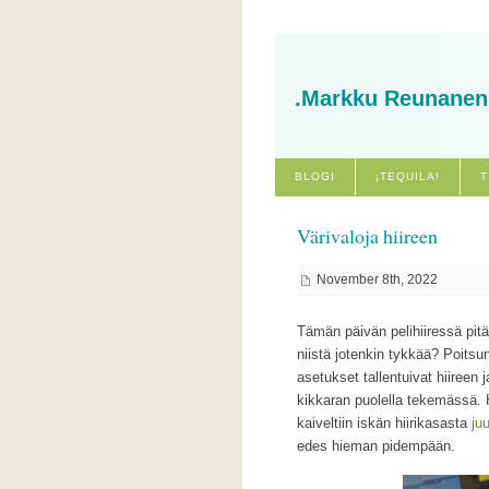
.Markku Reunanen
BLOGI
¡TEQUILA!
T
Värivaloja hiireen
November 8th, 2022
Tämän päivän pelihiiressä pitää
niistä jotenkin tykkää? Poits
asetukset tallentuivat hiireen
kikkaran puolella tekemässä. H
kaiveltiin iskän hiirikasasta
juu
edes hieman pidempään.