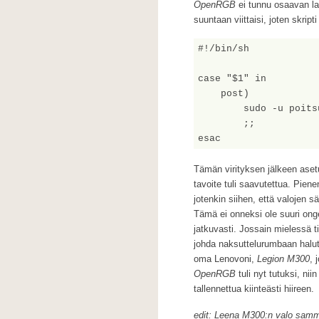
OpenRGB
ei tunnu osaavan lad
suuntaan viittaisi, joten skrip
#!/bin/sh

case "$1" in

    post)

        sudo -u poitsu /usr/bin/openrgb -p Corsair

        ;;

esac
Tämän virityksen jälkeen asetu
tavoite tuli saavutettua. Pien
jotenkin siihen, että valojen sää
Tämä ei onneksi ole suuri onge
jatkuvasti. Jossain mielessä ti
johda naksuttelurumbaan halut
oma Lenovoni,
Legion M300
, 
OpenRGB
tuli nyt tutuksi, ni
tallennettua kiinteästi hiireen.
edit: Leena M300:n valo sammah