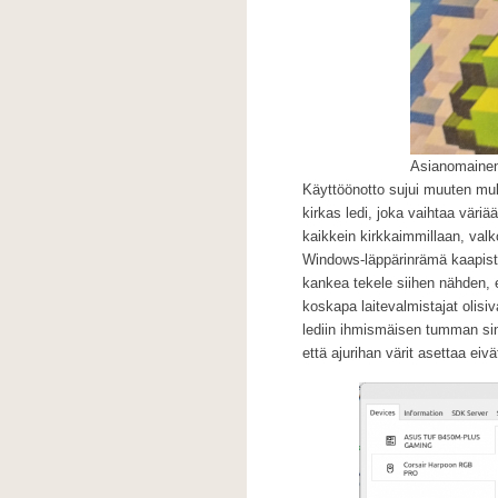
Asianomainen
Käyttöönotto sujui muuten muk
kirkas ledi, joka vaihtaa väri
kaikkein kirkkaimmillaan, valko
Windows-läppärinrämä kaapista
kankea tekele siihen nähden, 
koskapa laitevalmistajat olisi
lediin ihmismäisen tumman sini
että ajurihan värit asettaa eiv