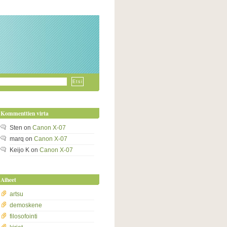
Kommenttien virta
Sten
on
Canon X-07
marq
on
Canon X-07
Keijo K
on
Canon X-07
Aiheet
artsu
demoskene
filosofointi