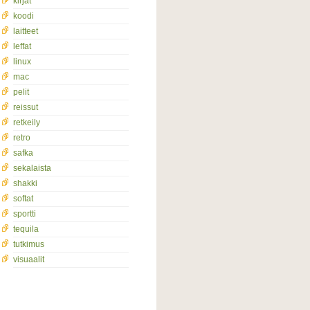
kirjat
koodi
laitteet
leffat
linux
mac
pelit
reissut
retkeily
retro
safka
sekalaista
shakki
softat
sportti
tequila
tutkimus
visuaalit