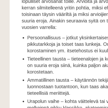
lopulliset arvosanat töille. Arvioita ja a
kerran silmitelleenä yritin pohtia, miksi 
toisinaan täysin vääriltä ja miksi arvioijie
suuria eroja. Ainakin seuraavia syitä on 
vuosien varrella:
Persoonallisuus – jotkut yksinkertaise
pikkutarkkoja ja toiset taas lunkeja.
korostaminen ym. itsetehostus ei kuu
Tieteellinen tausta – tieteenalojen ja k
on suuria eroja siinä, kuinka paljon a
korostetaan.
Ammatillinen tausta – käytännön tekij
luonnostaan tuotantoon, kun taas ak
tieteellisiä meriittejä.
Urapolun vaihe – kohta väittelevä tai v
melkeinpä pikku klassikko, akateemis