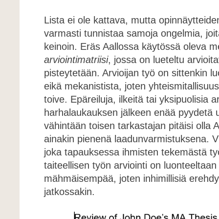
Lista ei ole kattava, mutta opinnäytteide
varmasti tunnistaa samoja ongelmia, joita
keinoin. Eräs Aallossa käytössä oleva 
arviointimatriisi
, jossa on lueteltu arvioit
pisteytetään. Arvioijan työ on sittenkin l
eikä mekanistista, joten yhteismitallisuu
toive. Epäreiluja, ilkeitä tai yksipuolisia a
harhalaukauksen jälkeen enää pyydetä 
vähintään toisen tarkastajan pitäisi olla A
ainakin pienenä laadunvarmistuksena. 
joka tapauksessa ihmisten tekemästä työ
taiteellisen työn arviointi on luonteeltaa
mähmäisempää, joten inhimillisiä erehdy
jatkossakin.