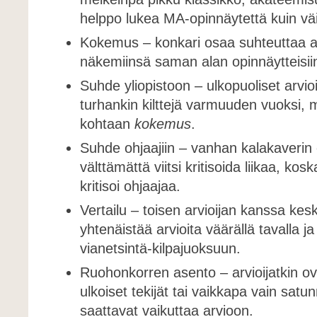
helppo lukea MA-opinnäytettä kuin väi
Kokemus – konkari osaa suhteuttaa ar
näkemiinsä saman alan opinnäytteisii
Suhde yliopistoon – ulkopuoliset arvioi
turhankin kilttejä varmuuden vuoksi, m
kohtaan
kokemus
.
Suhde ohjaajiin – vanhan kalakaverin
välttämättä viitsi kritisoida liikaa, ko
kritisoi ohjaajaa.
Vertailu – toisen arvioijan kanssa kes
yhtenäistää arvioita väärällä tavalla j
vianetsintä-kilpajuoksuun.
Ruohonkorren asento – arvioijatkin ova
ulkoiset tekijät tai vaikkapa vain sat
saattavat vaikuttaa arvioon.