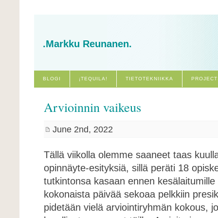
.Markku Reunanen.
BLOGI
¡TEQUILA!
TIETOTEKNIIKKA
PROJECT
Arvioinnin vaikeus
June 2nd, 2022
Tällä viikolla olemme saaneet taas kuul
opinnäyte-esityksiä, sillä peräti 18 opiske
tutkintonsa kasaan ennen kesälaitumille
kokonaista päivää sekoaa pelkkiin presiks
pidetään vielä arviointiryhmän kokous, 