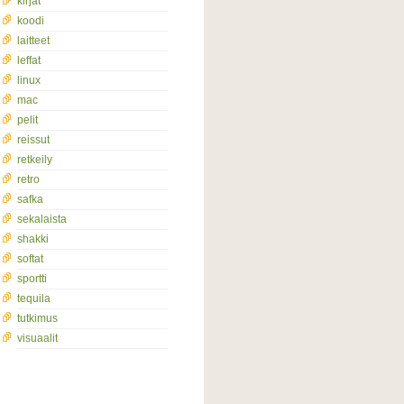
kirjat
koodi
laitteet
leffat
linux
mac
pelit
reissut
retkeily
retro
safka
sekalaista
shakki
softat
sportti
tequila
tutkimus
visuaalit