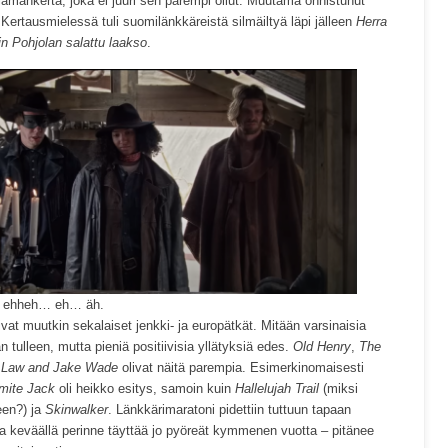
lämänkerta, joka ei juuri sen parempi ollut. Muutama onnistunut
. Kertausmielessä tuli suomilänkkäreistä silmäiltyä läpi jälleen
Herra
lin Pohjolan salattu laakso
.
 ehheh… eh… äh.
at muutkin sekalaiset jenkki- ja europätkät. Mitään varsinaisia
 tulleen, mutta pieniä positiivisia yllätyksiä edes.
Old Henry
,
The
 Law and Jake Wade
olivat näitä parempia. Esimerkinomaisesti
mite Jack
oli heikko esitys, samoin kuin
Hallelujah Trail
(miksi
een?) ja
Skinwalker
. Länkkärimaratoni pidettiin tuttuun tapaan
a keväällä perinne täyttää jo pyöreät kymmenen vuotta – pitänee