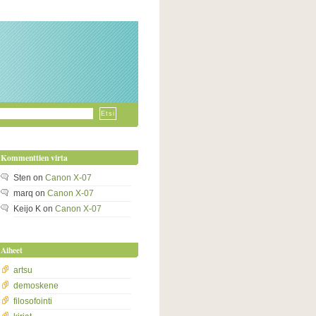
Kommenttien virta
Sten
on
Canon X-07
marq
on
Canon X-07
Keijo K
on
Canon X-07
Aiheet
artsu
demoskene
filosofointi