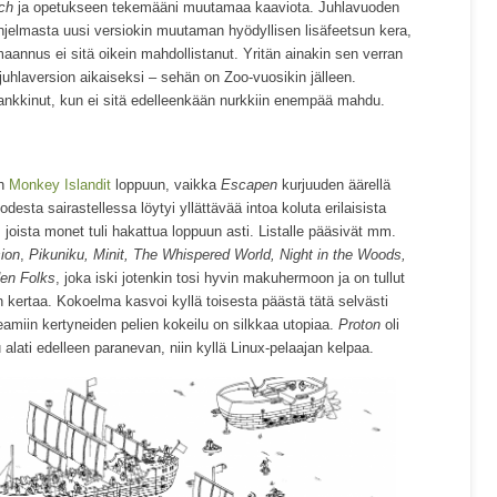
ch
ja opetukseen tekemääni muutamaa kaaviota. Juhlavuoden
ohjelmasta uusi versiokin muutaman hyödyllisen lisäfeetsun kera,
annus ei sitä oikein mahdollistanut. Yritän ainakin sen verran
 juhlaversion aikaiseksi – sehän on Zoo-vuosikin jälleen.
hankkinut, kun ei sitä edelleenkään nurkkiin enempää mahdu.
in
Monkey Islandit
loppuun, vaikka
Escapen
kurjuuden äärellä
esta sairastellessa löytyi yllättävää intoa koluta erilaisista
, joista monet tuli hakattua loppuun asti. Listalle pääsivät mm.
ion
,
Pikuniku, Minit, The Whispered World, Night in the Woods,
en Folks
, joka iski jotenkin tosi hyvin makuhermoon ja on tullut
n kertaa. Kokoelma kasvoi kyllä toisesta päästä tätä selvästi
amiin kertyneiden pelien kokeilu on silkkaa utopiaa.
Proton
oli
 alati edelleen paranevan, niin kyllä Linux-pelaajan kelpaa.