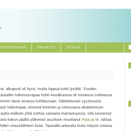
.
IETOTEKNIIKKA
PROJECTS
TIETOJA
a: alkupuoli oli hyvä, mutta loppua kohti lysähti. Vuoden
 kuukauden tutkimusvapaa huhti–kesäkuussa oli monessa suhteessa
arkemmin tästä omassa kohdassaan. Valitettavasti syyskuusta
avasti heikompaa: ensinnä kiireinen ja stressaava akateemisen
kautta melkein yhtä soittoa sairaana marraskuussa, sitä seurannut
ikkana kakun päällä yläkerran asuntoon muuttanut
HopLop
ts. lattiaa
yhden stressilähteen lisää. Taustalla ankeutta lisäsi tietysti sotaisa