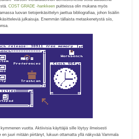
istä.
COST GRADE -hankkeen
puitteissa olin mukana myös
ssa luovan tietojenkäsittelyn jaettua bibliografiaa, johon lisäilin
 käsitteleviä julkaisuja. Enemmän tällaista metaskenetystä siis,
onsa.
i kymmenen vuotta. Aktiivisia käyttäjiä sille löytyy ilmeisesti
e en juuri mitään piirtänyt, lukuun ottamatta yllä näkyvää Vammala