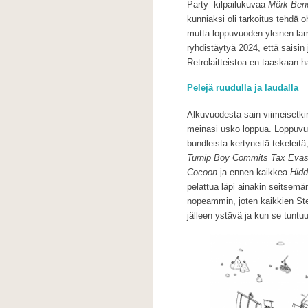
Party -kilpailukuvaa
Mörk Ben
kunniaksi oli tarkoitus tehdä 
mutta loppuvuoden yleinen lama
ryhdistäytyä 2024, että saisin
Retrolaitteistoa en taaskaan 
Pelejä ruudulla ja laudalla
Alkuvuodesta sain viimeisetk
meinasi usko loppua. Loppuvuod
bundleista kertyneitä tekeleitä
Turnip Boy Commits Tax Evas
Cocoon
ja ennen kaikkea
Hidd
pelattua läpi ainakin seitsemä
nopeammin, joten kaikkien Ste
jälleen ystävä ja kun se tuntuu