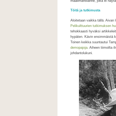
maailmantilanne, joka ei näytä
Töitä ja tutkimusta
Aloitetaan vaikka tällä. Aivan
Pelikulttuurien tutkimuksen h
tehokkaasti hyväksi artikkelei
hypäten. Kävin ensimmäistä ke
Toinen keikka suuntautui Tam
demopajoja
. Aiheen tiimoilt
johdantolukuni.