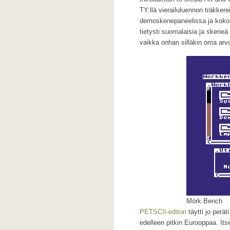
TY:llä vierailuluennon träkkere
demoskenepaneelissa ja kokoama
tietysti suomalaisia ja skeneä
vaikka onhan silläkin oma arv
Mörk Bench
PETSCII-editori
täytti jo perät
edelleen pitkin Eurooppaa. Its