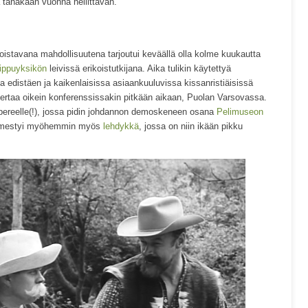
 tänäkään vuonna hellittävän.
 loistavana mahdollisuutena tarjoutui keväällä olla kolme kuukautta
uippuyksikön
leivissä erikoistutkijana. Aika tulikin käytettyä
ta edistäen ja kaikenlaisissa asiaankuuluvissa kissanristiäisissä
rtaa oikein konferenssissakin pitkään aikaan, Puolan Varsovassa.
pereelle(!), jossa pidin johdannon demoskeneen osana
Pelimuseon
a ilmestyi myöhemmin myös
lehdykkä
, jossa on niin ikään pikku