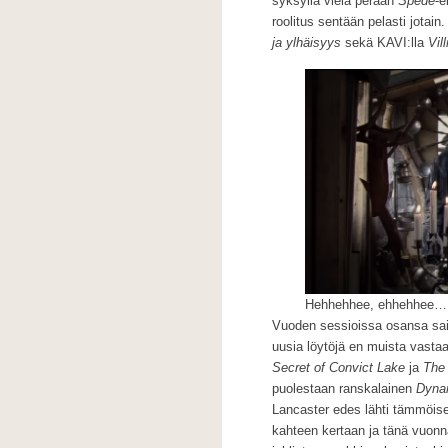
syksyllä vielä perään
Spede
-e
roolitus sentään pelasti jotain
ja ylhäisyys
sekä KAVI:lla
Vil
Hehhehhee, ehhehhee…
Vuoden sessioissa osansa saiv
uusia löytöjä en muista vastaan
Secret of Convict Lake
ja
The
puolestaan ranskalainen
Dyna
Lancaster edes lähti tämmöis
kahteen kertaan ja tänä vuonn