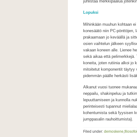
juhlistaa merkkipaalua jotenkin 
Lopuksi
Mihinkään muuhun kohtaan ei o
konesäätö niin PC-pönttöjen, l
prakaamaan jo keväällä ja sit
osien vaihtelun jälkeen syyllis
vakaan koneen alle. Lienee hel
sekä aikaa että pelimerkkejä. Tu
koneita, joten rutiinia alkoi jo 
mitoitetut komponentit täytyy
pidemmän päälle herkästi lisäk
Alkanut vuosi tuonee mukanaan 
neppailu, shakinpeluu ja tutk
lepuuttamiseen ja kunnolla n
perinteisesti tupannut mielial
kohentumista sekä fyysisen ku
jumppasalin rauhoittumista).
Filed under:
demoskene
,
filosofo