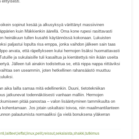
erityisesti.
ikein sopinut kesää ja alkusyksyä värittänyt massiivinen
äppärien kuin Mäkkienkin äärellä. Oma kone rupesi rasittavasti
ten heinäkuun tullen kusahti käytännössä kokonaan. Lukuisten
eksi paljastui lopulta risa emppa, jonka vaihdon jälkeen sain taas
ppo arvata, että räpellykseen kului hermojen lisäksi huomattavasti
tuille ja sukulaisille tuli kasailtua ja kierrätettyä niin ikään useita
kertyä. Jälleen tuli ainakin todistettua se, että nippa nappa riittäviksi
 vaihtaa sen useammin, joten hetkellinen rahansäästö muuttuu
uluiksi.
aika lailla samaa mitä edellinenkin. Duuni, tietotekniikan
imus jatkunevat todennäköisesti vanhaan malliin. Hermojen
ukkumiseen pitää panostaa – valon lisääntyminen tammikuulta on
aa kohentamaan. Jos jotain uskaltaisi toivoa, niin maailmantilanteen
nnon palautumista normaaliksi (ja vielä bonuksena yläkerran
inti
,
laitteet
,
leffat
,
linux
,
pelit
,
reissut
,
sekalaista
,
shakki
,
tutkimus