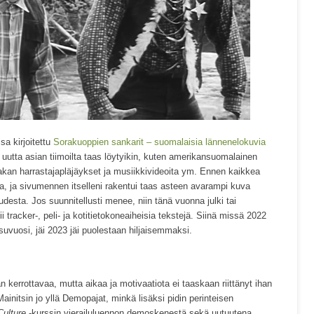
sa kirjoitettu
Sorakuoppien sankarit – suomalaisia lännenelokuvia
a uutta asian tiimoilta taas löytyikin, kuten amerikansuomalainen
kan harrastajapläjäykset ja musiikkivideoita ym. Ennen kaikkea
, ja sivumennen itselleni rakentui taas asteen avarampi kuva
desta. Jos suunnitellusti menee, niin tänä vuonna julki tai
ii tracker-, peli- ja kotitietokoneaiheisia tekstejä. Siinä missä 2022
isuvuosi, jäi 2023 jäi puolestaan hiljaisemmaksi.
 kerrottavaa, mutta aikaa ja motivaatiota ei taaskaan riittänyt ihan
 Mainitsin jo yllä Demopajat, minkä lisäksi pidin perinteisen
Culture
-kurssin vierailuluennon demoskenestä sekä uutuutena