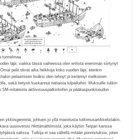
tä tunnelmaa
 vuoden läpi, vaikka tässä vaiheessa olen entistä enemmän siirtynyt
 Omat pelit olivat aika heikkoja koko vuoden läpi, etenkin
akin pelaamisen lisäksi olen tehnyt ja kerännyt melkoisen
lle, sekä tietysti kuskannut natiaisia kilpailuihin. Muksuille tulikin
SM-mitaleista aktiivisuuspalkintoihin ja pääkaupunkiseudun
en ykkösgenrenä, johtuen jo yllä mainitusta tutkimusartikkelistakin.
ekava uusioversio
Hirttämättömistä
, joka käytiin Terpan kanssa
jässä salissa. Tutkija ei saa vältellä mitään ponnistuksia, joten