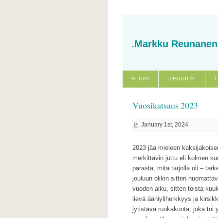
.Markku Reunanen
BLOGI
¡TEQUILA!
T
Vuosikatsaus 2023
January 1st, 2024
2023 jää mieleen kaksijakoisen
merkittävin juttu eli kolmen
parasta, mitä tarjolla oli – t
jouluun olikin sitten huomatt
vuoden alku, sitten toista kuu
lievä ääniyliherkkyys ja kirs
jytistävä ruokakunta, joka toi 