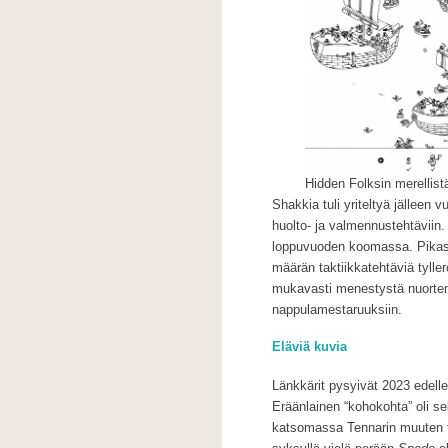
Hidden Folksin merellis
Shakkia tuli yriteltyä jälleen
huolto- ja valmennustehtäviin.
loppuvuoden koomassa. Pikash
määrän taktiikkatehtäviä tyllerö
mukavasti menestystä nuorten 
nappulamestaruuksiin.
Eläviä kuvia
Länkkärit pysyivät 2023 edelle
Eräänlainen “kohokohta” oli s
katsomassa Tennarin muuten tyh