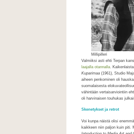
Millipilleri
Valmiiksi asti ehti Terpan kans
laajalla otannalla
. Kaikenlaist
Kuparimaa
(1961), Studio Maja
aiheen penkominen oli hauskaa
suomalaisesta elokuvateollisuu
vähintään vertaisarviointiin eht
oli harvinaisen touhukas julka
Skenetykset ja retrot
Voi kunpa näistä olisi enemmän
kaikkeen niin paljon kuin piti.
Introduction to Media Art and 