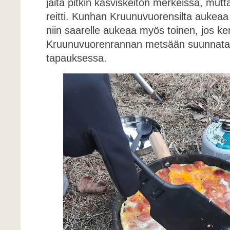
jäitä pitkin kasviskeiton merkeissä, mutta
reitti. Kunhan Kruunuvuorensilta aukeaa 
niin saarelle aukeaa myös toinen, jos kent
Kruunuvuorenrannan metsään suunnataa
tapauksessa.