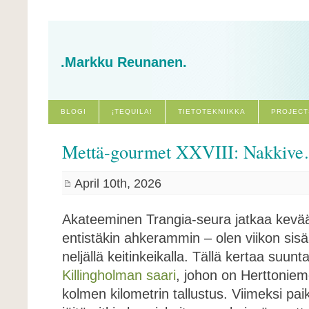
.Markku Reunanen.
BLOGI
¡TEQUILA!
TIETOTEKNIIKKA
PROJECT
Mettä-gourmet XXVIII: Nakkiv
April 10th, 2026
Akateeminen Trangia-seura jatkaa kevä
entistäkin ahkerammin – olen viikon sisä
neljällä keitinkeikalla. Tällä kertaa suunt
Killingholman saari
, johon on Herttonie
kolmen kilometrin tallustus. Viimeksi paik