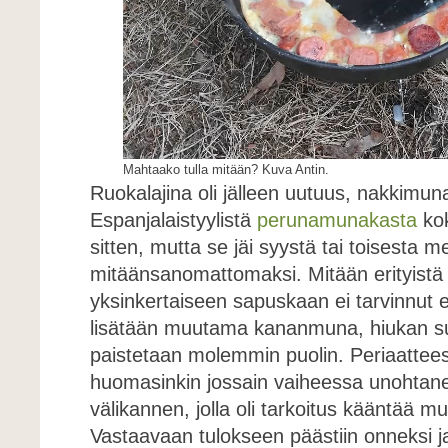
Mahtaako tulla mitään? Kuva Antin.
Ruokalajina oli jälleen uutuus, nakkimun
Espanjalaistyylistä
perunamunakasta
kok
sitten, mutta se jäi syystä tai toisesta m
mitäänsanomattomaksi. Mitään erityistä 
yksinkertaiseen sapuskaan ei tarvinnut et
lisätään muutama kananmuna, hiukan suo
paistetaan molemmin puolin. Periaattee
huomasinkin jossain vaiheessa unohtane
välikannen, jolla oli tarkoitus kääntää m
Vastaavaan tulokseen päästiin onneksi 