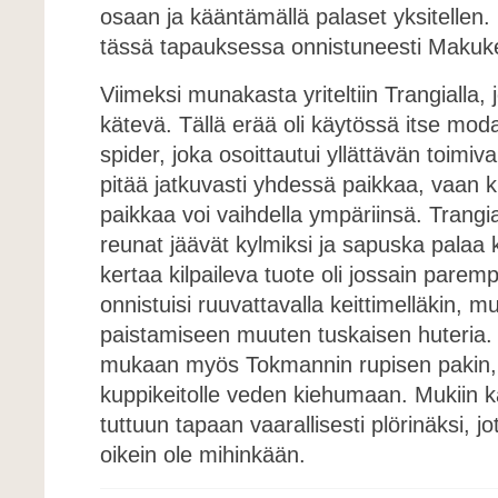
osaan ja kääntämällä palaset yksitellen.
tässä tapauksessa onnistuneesti Makukeit
Viimeksi munakasta yriteltiin Trangialla, 
kätevä. Tällä erää oli käytössä itse mod
spider, joka osoittautui yllättävän toimiva
pitää jatkuvasti yhdessä paikkaa, vaan
paikkaa voi vaihdella ympäriinsä. Trang
reunat jäävät kylmiksi ja sapuska palaa k
kertaa kilpaileva tuote oli jossain pare
onnistuisi ruuvattavalla keittimelläkin, m
paistamiseen muuten tuskaisen huteria. 
mukaan myös Tokmannin rupisen pakin, j
kuppikeitolle veden kiehumaan. Mukiin 
tuttuun tapaan vaarallisesti plörinäksi, jo
oikein ole mihinkään.