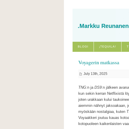
.Markku Reunanen
BLOGI
¡TEQUILA!
T
Voyagerin matkassa
July 13th, 2025
TNG:
n ja
DS9
:n jälkeen avaru
kun sekin kerran Netflixistä l
joten urakkaan kului taukoine
aiemmin nähnyt jaksoakaan, jot
myöskään nostalgiaa, kuten
T
Voyaakkeri joutuu kauas kotoa d
kotopuoleen kaikenlaisten vaar