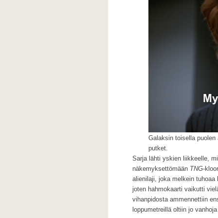
Galaksin toisella puolen
putket.
Sarja lähti yskien liikkeelle, 
näkemyksettömään
TNG
-kloo
alienilaji, joka melkein tuhoaa 
joten hahmokaarti vaikutti vie
vihanpidosta ammennettiin ens
loppumetreillä oltiin jo vanhoja