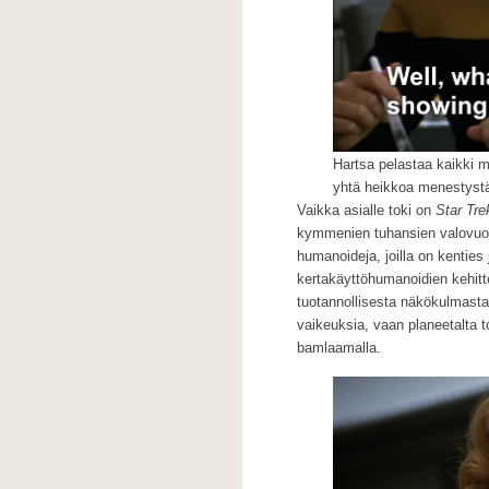
Hartsa pelastaa kaikki 
yhtä heikkoa menestyst
Vaikka asialle toki on
Star Tre
kymmenien tuhansien valovuosi
humanoideja, joilla on kentie
kertakäyttöhumanoidien kehitte
tuotannollisesta näkökulmasta
vaikeuksia, vaan planeetalta to
bamlaamalla.