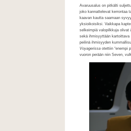
Avaruusalus on pitkälti suljet
joko kannattelevat kerrontaa t
kaavan kautta saamaan syvyytt
yksioikoisiksi. Vaikkapa kapte
selkeimpiä valopilkkuja olivat
sekä ihmisyyttään kartoittava
peilinä ihmisyyden kummallisu
Voyagerissa
otettiin “enempi 
vuoron perään niin Seven, vulk