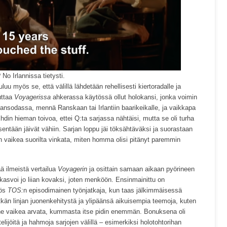
 No Irlannissa tietysti.
u myös se, että välillä lähdetään rehellisesti kiertoradalle ja
uttaa
Voyagerissa
ahkerassa käytössä ollut holokansi, jonka voimin
ansodassa, mennä Ranskaan tai Irlantiin baarikeikalle, ja vaikkapa
hdin hieman toivoa, ettei Q:ta sarjassa nähtäisi, mutta se oli turha
entään jäivät vähiin. Sarjan loppu jäi töksähtäväksi ja suorastaan
n vaikea suorilta vinkata, miten homma olisi pitänyt paremmin
ää ilmeistä vertailua
Voyagerin
ja osittain samaan aikaan pyörineen
e kasvoi jo liian kovaksi, joten menköön. Ensinmainittu on
yös
TOS:
n episodimainen työnjatkaja, kun taas jälkimmäisessä
kän linjan juonenkehitystä ja ylipäänsä aikuisempia teemoja, kuten
ene vaikea arvata, kummasta itse pidin enemmän. Bonuksena oli
ijöitä ja hahmoja sarjojen välillä – esimerkiksi holotohtorihan