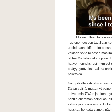
Missäs ollaan tällä erää?
Tuoteperheeseen tavallaan kuulu
unohdetaan skifit, mitä edesa
voidaan sotia toisessa maailm
lähteä Michelangelon oppiin. E
haave – onneksi esiintymiset s
epätyydyttäväksi, vaikka onki
paketoida.
Näin pitkälle asti jaksoin vältt
DS9
:n välillä, mutta nyt pain
selvemmin
TNG:
n ja siten m
nähtiin enemmän saippuaa, pit
seksiä ja sodankäyntiä. Ei li
hauskaa bongata samoja näyttel