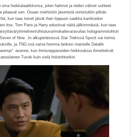
tu oma hiekkalaatikkonsa, joten hahmot ja niiden väliset suhteet
ai pilaavat sen. Osaan miehistön jäsenistä onnistuttiin pitkän
ä, kun taas toiset jäivät ihan loppuun saakka karrikoidun
eni itse, Tom Paris ja Harry edustivat näitä jälkimmäisiä, kun taas
 ärsyttävä/ylimielinen/uhriutuva/mokaileva/avulias hologrammitohtori
 Seven of Nine. Jo alkuperäisessä
Star Trekissä
Spock sai toimia
uksille, ja
TNG:
ssä sama homma lankesi mainiolle Datalle.
parempi” -asenne, kun ihmisreppanoiden heikkouksia ihmettelivät
anuslainen Tuvok kuin vielä holotohtorikin.