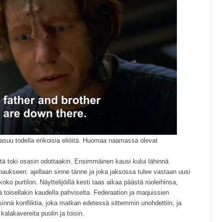
 asuu todella erikoisia eliöitä. Huomaa naamassa olevat
mitä toki osasin odottaakin. Ensimmäinen kausi kului lähinnä
naukseen: ajellaan sinne tänne ja joka jaksossa tulee vastaan uusi
koko purtilon. Näyttelijöillä kesti taas aikaa päästä rooleihinsa,
lä toisellakin kaudella pahviselta. Federaation ja maquissien
innä konfliktia, joka matkan edetessä sittemmin unohdettiin, ja
 kalakavereita puolin ja toisin.