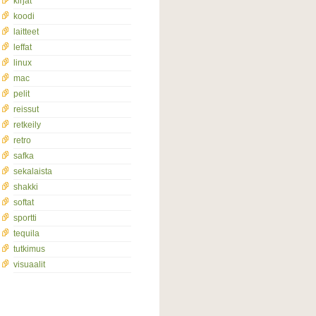
kirjat
koodi
laitteet
leffat
linux
mac
pelit
reissut
retkeily
retro
safka
sekalaista
shakki
softat
sportti
tequila
tutkimus
visuaalit