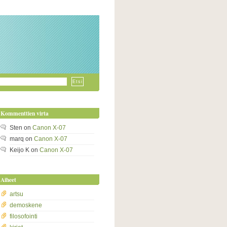
Kommenttien virta
Sten
on
Canon X-07
marq
on
Canon X-07
Keijo K
on
Canon X-07
Aiheet
artsu
demoskene
filosofointi