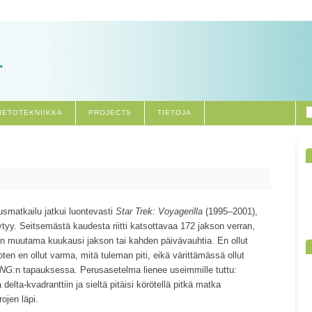
.
IETOTEKNIIKKA
PROJECTS
TIETOJA
usmatkailu jatkui luontevasti
Star Trek: Voyagerilla
(1995–2001),
öytyy. Seitsemästä kaudesta riitti katsottavaa 172 jakson verran,
en muutama kuukausi jakson tai kahden päivävauhtia. En ollut
en en ollut varma, mitä tuleman piti, eikä värittämässä ollut
NG:
n tapauksessa. Perusasetelma lienee useimmille tuttu:
elta-kvadranttiin ja sieltä pitäisi körötellä pitkä matka
ojen läpi.