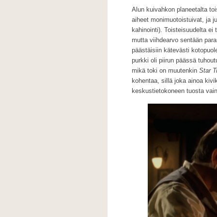
Alun kuivahkon planeetalta tois
aiheet monimuotoistuivat, ja j
kahinointi). Toisteisuudelta ei
mutta viihdearvo sentään parani
päästäisiin kätevästi kotopuo
purkki oli piirun päässä tuhout
mikä toki on muutenkin
Star T
kohentaa, sillä joka ainoa kiv
keskustietokoneen tuosta vain