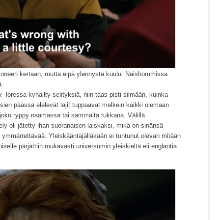
moneen kertaan, mutta eipä ylennystä kuulu. Naishommissa
ä.
k
-loressa kyhäilty selityksiä, niin taas pisti silmään, kuinka
en päässä elelevät lajit tuppaavat melkein kaikki olemaan
s joku ryppy naamassa tai sammalta tukkana. Välillä
ly oli jätetty ihan suoranaisen laiskaksi, mikä on sinänsä
 ymmärrettävää. Yleiskääntäjälläkään ei tuntunut olevan mitään
iselle pärjättiin mukavasti universumin yleiskieltä eli englantia