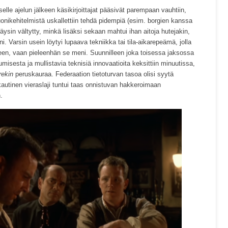
elle ajelun jälkeen käsikirjoittajat pääsivät parempaan vauhtiin,
uonikehitelmistä uskallettiin tehdä pidempiä (esim. borgien kanssa
 täysin vältytty, minkä lisäksi sekaan mahtui ihan aitoja hutejakin,
. Varsin usein löytyi lupaava tekniikka tai tila-aikarepeämä, jolla
leen, vaan pieleenhän se meni. Suunnilleen joka toisessa jaksossa
umisesta ja mullistavia teknisiä innovaatioita keksittiin minuutissa,
rekin
peruskauraa. Federaation tietoturvan tasoa olisi syytä
ikautinen vieraslaji tuntui taas onnistuvan hakkeroimaan
.